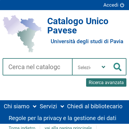
Accedi
Catalogo Unico
Pavese
Università degli studi di Pavia
Cerca su "Catalogo"
Seleziona
la
Cer
tua
biblioteca
Ricerca avanzata
Chi siamo
Servizi
Chiedi al bibliotecario
Regole per la privacy e la gestione dei dati
Torna indietro
vai alla pagina principale