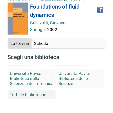
Tro
Dettaglio
Foundations of fluid
il
dynamics
doc
del
in
Gallavotti, Giovanni
altr
Springer
2002
riso
documento
Lo trovi in
Scheda
Scegli una biblioteca
Università Pavia.
Università Pavia.
Biblioteca della
Biblioteca delle
Scienza e della Tecnica
Scienze
Tutte le biblioteche