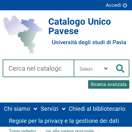
Accedi
Catalogo Unico
Pavese
Università degli studi di Pavia
Cerca su "Catalogo"
Seleziona
la
Cer
tua
biblioteca
Ricerca avanzata
Chi siamo
Servizi
Chiedi al bibliotecario
Regole per la privacy e la gestione dei dati
Torna indietro
vai alla pagina principale