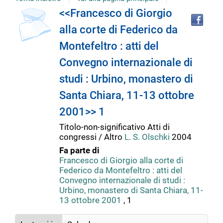
copertina
Tro
Dettaglio
<<Francesco di Giorgio
il
alla corte di Federico da
doc
del
in
Montefeltro : atti del
altr
riso
Convegno internazionale di
documento
studi : Urbino, monastero di
Santa Chiara, 11-13 ottobre
2001>> 1
Titolo-non-significativo
Atti di
congressi / Altro
L. S. Olschki
2004
Fa parte di
Francesco di Giorgio alla corte di
Federico da Montefeltro : atti del
Convegno internazionale di studi :
Urbino, monastero di Santa Chiara, 11-
13 ottobre 2001
, 1