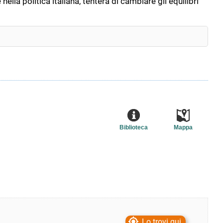
lla politica italiana, tenterà di cambiare gli equilibri
Biblioteca
Mappa
Lo trovi qui