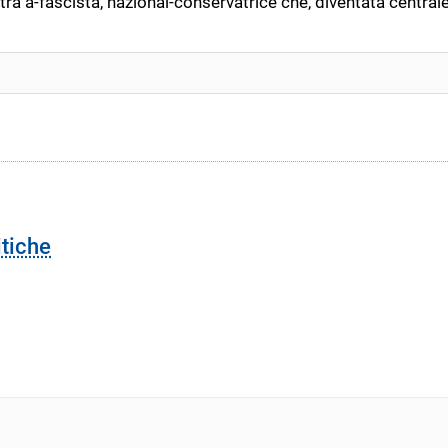
a a-fascista, nazional-conservatrice che, diventata centrale ne
itiche