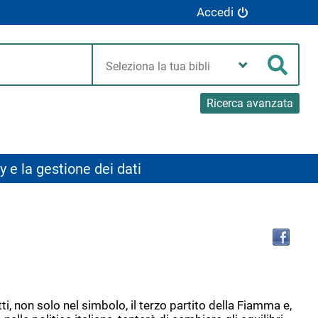
Accedi
Seleziona
la
Cerca
tua
biblioteca
Ricerca avanzata
y e la gestione dei dati
Tro
il
doc
in
altr
riso
ti, non solo nel simbolo, il terzo partito della Fiamma e,