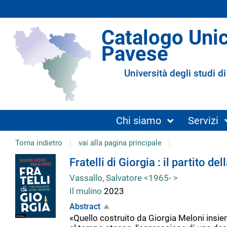
Catalogo Uni
Pavese
Università degli studi di
Chi siamo
Servizi
Torna indietro
vai alla pagina principale
Dettaglio
Fratelli di Giorgia : il partito d
Vassallo, Salvatore <1965- >
del
Il mulino
2023
Abstract
documento
«Quello costruito da Giorgia Meloni insieme