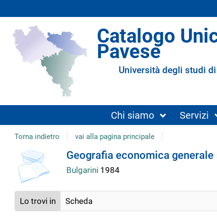
Catalogo Uni
Pavese
Università degli studi di
Chi siamo
Servizi
Torna indietro
vai alla pagina principale
copertina
Dettaglio
Geografia economica generale
Bulgarini
1984
del
Lo trovi in
Scheda
documento