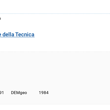
a
e della Tecnica
1       DEMgeo            1984