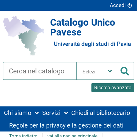
Accedi
Catalogo Unico
Pavese
Università degli studi di Pavia
Cerca su "Catalogo"
Seleziona
la
Cer
tua
biblioteca
Ricerca avanzata
Chi siamo
Servizi
Chiedi al bibliotecario
Regole per la privacy e la gestione dei dati
Torna indietro
vai alla pagina principale