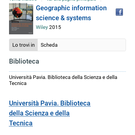
Tro
Dettaglio
Geographic information
il
science & systems
doc
del
in
Wiley
2015
altr
riso
documento
Lo trovi in
Scheda
Biblioteca
Università Pavia. Biblioteca della Scienza e della
Tecnica
Università Pavia. Biblioteca
della Scienza e della
Tecnica