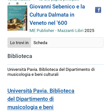
Tro
Dettaglio
Giovanni Sebenico e la
il
Cultura Dalmata in
doc
del
in
Veneto nel '600
altr
riso
ME Publisher - Mazzanti Libri
2025
documento
Lo trovi in
Scheda
Biblioteca
Università Pavia. Biblioteca del Dipartimento di
musicologia e beni culturali
Università Pavia. Biblioteca
del Dipartimento di
musicologia e beni