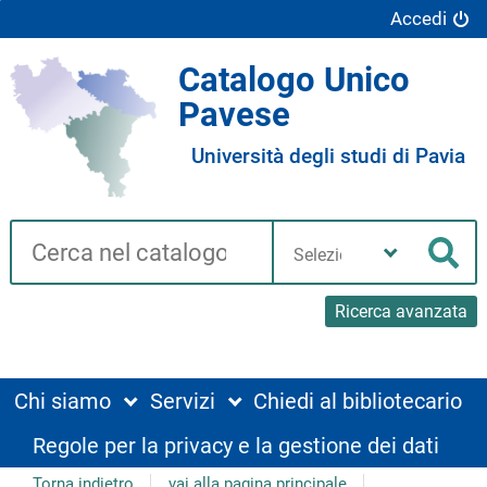
Accedi
Catalogo Unico
Pavese
Università degli studi di Pavia
Cerca su "Catalogo"
Seleziona
la
Cer
tua
biblioteca
Ricerca avanzata
Chi siamo
Servizi
Chiedi al bibliotecario
Regole per la privacy e la gestione dei dati
Torna indietro
vai alla pagina principale