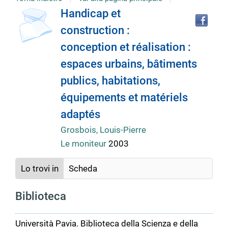
Tro
Dettaglio
Handicap et
il
construction :
doc
del
in
conception et réalisation :
altr
riso
espaces urbains, bâtiments
documento
publics, habitations,
équipements et matériels
adaptés
Grosbois, Louis-Pierre
Le moniteur
2003
Lo trovi in
Scheda
Biblioteca
Università Pavia. Biblioteca della Scienza e della