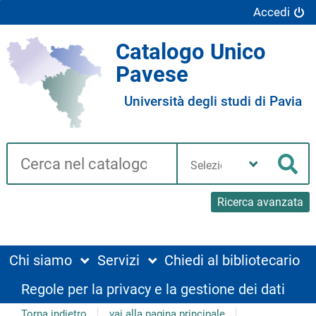
Accedi
Catalogo Unico
Pavese
Università degli studi di Pavia
Cerca su "Catalogo"
Seleziona
la
Cer
tua
biblioteca
Ricerca avanzata
Chi siamo
Servizi
Chiedi al bibliotecario
Regole per la privacy e la gestione dei dati
Torna indietro
vai alla pagina principale