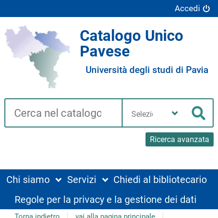
Accedi
Catalogo Unico
Pavese
Università degli studi di Pavia
Cerca su "Catalogo"
Seleziona
la
Cer
tua
biblioteca
Ricerca avanzata
Chi siamo
Servizi
Chiedi al bibliotecario
Regole per la privacy e la gestione dei dati
Torna indietro
vai alla pagina principale