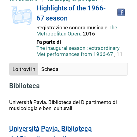
copertina
Tro
Dettaglio
Highlights of the 1966-
il
67 season
doc
del
in
Registrazione sonora musicale
The
altr
Metropolitan Opera
2016
riso
documento
Fa parte di
The inaugural season : extraordinary
Met performances from 1966-67
, 11
Lo trovi in
Scheda
Biblioteca
Università Pavia. Biblioteca del Dipartimento di
musicologia e beni culturali
Università Pavia. Biblioteca