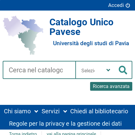
Accedi
Catalogo Unico
Pavese
Università degli studi di Pavia
Cerca su "Catalogo"
Seleziona
la
Cer
tua
biblioteca
Ricerca avanzata
Chi siamo
Servizi
Chiedi al bibliotecario
Regole per la privacy e la gestione dei dati
Torna indietro
vai alla pagina principale