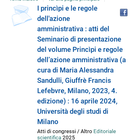
Tro
Dettaglio
I princìpi e le regole
il
dell'azione
doc
del
in
amministrativa : atti del
altr
riso
Seminario di presentazione
documento
del volume Princìpi e regole
dell’azione amministrativa (a
cura di Maria Alessandra
Sandulli, Giuffrè Francis
Lefebvre, Milano, 2023, 4.
edizione) : 16 aprile 2024,
Università degli studi di
Milano
Atti di congressi / Altro
Editoriale
scientifica
2025