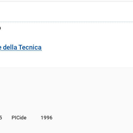
a
e della Tecnica
      PICide            1996