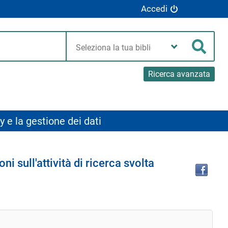
Accedi
Seleziona
la
Cerca
tua
biblioteca
Ricerca avanzata
y e la gestione dei dati
Tro
ni sull'attività di ricerca svolta
il
doc
in
altr
riso