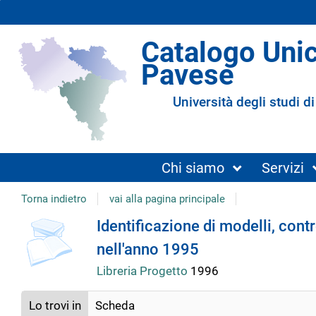
Catalogo Uni
Pavese
Università degli studi di
Chi siamo
Servizi
Torna indietro
vai alla pagina principale
copertina
Dettaglio
Identificazione di modelli, contro
nell'anno 1995
del
Libreria Progetto
1996
documento
Lo trovi in
Scheda