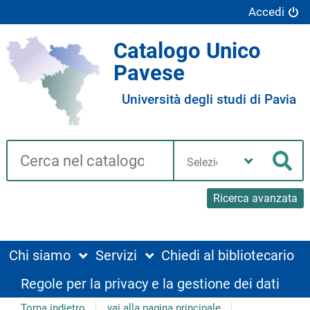
Accedi
Catalogo Unico
Pavese
Università degli studi di Pavia
Cerca su "Catalogo"
Seleziona
la
Cer
tua
biblioteca
Ricerca avanzata
Chi siamo
Servizi
Chiedi al bibliotecario
Regole per la privacy e la gestione dei dati
Torna indietro
vai alla pagina principale