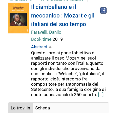
Tro
Dettaglio
Il ciambellano e il
il
meccanico : Mozart e gli
doc
del
in
italiani del suo tempo
altr
riso
Faravelli, Danilo
documento
Book time
2019
Abstract
Questo libro si pone l'obiettivo di
analizzare il caso Mozart nei suoi
rapporti non tanto con l'Italia, quanto
con gli individui che provenivano dai
suoi confini: i "Welsche", "gli italiani"; il
rapporto, cioè, intercorso fra il
compositore per antonomasia del
Settecento, la sua famiglia d'origine e i
nostri connazionali di 250 anni fa.
[...]
Lo trovi in
Scheda