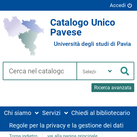
Accedi
Catalogo Unico
Pavese
Università degli studi di Pavia
Cerca su "Catalogo"
Seleziona
la
Cer
tua
biblioteca
Ricerca avanzata
Chi siamo
Servizi
Chiedi al bibliotecario
Regole per la privacy e la gestione dei dati
Torna indietro
vai alla pagina principale