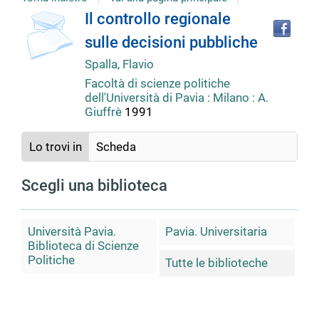
Tro
Dettaglio
Il controllo regionale
il
sulle decisioni pubbliche
doc
del
in
Spalla, Flavio
altr
Facoltà di scienze politiche
riso
documento
dell'Università di Pavia : Milano : A.
Giuffrè
1991
Lo trovi in
Scheda
Scegli una biblioteca
Università Pavia.
Pavia. Universitaria
Biblioteca di Scienze
Politiche
Tutte le biblioteche