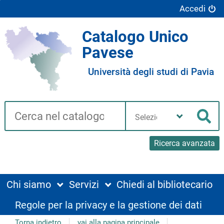
Accedi
Catalogo Unico
Pavese
Università degli studi di Pavia
Cerca su "Catalogo"
Seleziona
la
Cer
tua
biblioteca
Ricerca avanzata
Chi siamo
Servizi
Chiedi al bibliotecario
Regole per la privacy e la gestione dei dati
Torna indietro
vai alla pagina principale