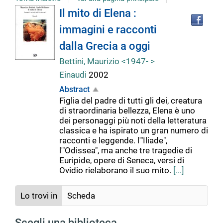
Tro
Dettaglio
Il mito di Elena :
il
immagini e racconti
doc
del
in
dalla Grecia a oggi
altr
riso
Bettini, Maurizio <1947- >
documento
Einaudi
2002
Abstract
Figlia del padre di tutti gli dei, creatura
di straordinaria bellezza, Elena è uno
dei personaggi più noti della letteratura
classica e ha ispirato un gran numero di
racconti e leggende. l'"Iliade",
l'"Odissea", ma anche tre tragedie di
Euripide, opere di Seneca, versi di
Ovidio rielaborano il suo mito.
[...]
Lo trovi in
Scheda
Scegli una biblioteca