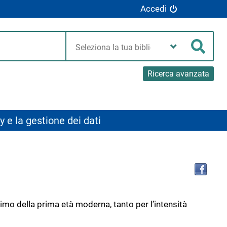
Accedi
Seleziona
la
Cerca
tua
biblioteca
Ricerca avanzata
y e la gestione dei dati
Tro
il
doc
in
altr
imo della prima età moderna, tanto per l’intensità
riso