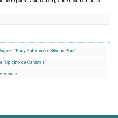
 un certo punto, vicino ad un grande sasso amico, si
agazzi "Rosy Paternicò e Silvana Prini"
 "Opicino de Canistris"
 Comunale