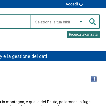
Accedi
Seleziona
la
Cerca
tua
biblioteca
Ricerca avanzata
y e la gestione dei dati
Tro
il
doc
in
altr
riso
ra in montagna, e quella dei Paute, pellerossa in fuga