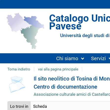
Catalogo Uni
Pavese
Università degli studi di
Chi siamo
Servizi
Torna indietro
vai alla pagina principale
Dettaglio
Il sito neolitico di Tosina di M
Centro di documentazione
del
Associazione culturale amici di Castellaro 
documento
Lo trovi in
Scheda