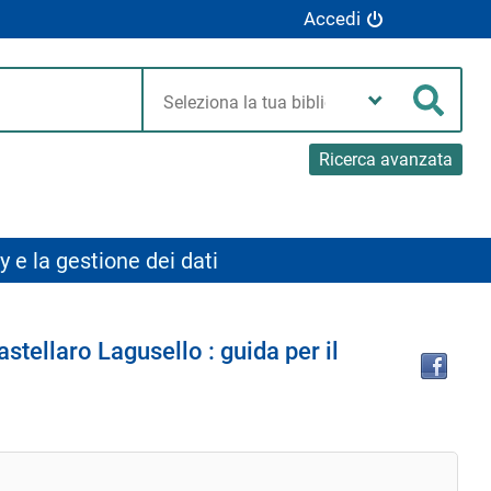
Accedi
Seleziona
la
Cerca
tua
biblioteca
Ricerca avanzata
y e la gestione dei dati
Tro
stellaro Lagusello : guida per il
il
doc
in
altr
riso