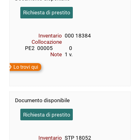
Richiesta di prestito
Inventario
000 18384
Collocazione
        PE2  00005             0
Note
1 v.
Lo trovi qui
Documento disponibile
Richiesta di prestito
Inventario
STP 18052