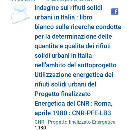
copertina
Tro
Dettaglio
Indagine sui rifiuti solidi
il
urbani in Italia : libro
doc
del
in
bianco sulle ricerche condotte
altr
riso
per la determinazione delle
documento
quantita e qualita dei rifiuti
solidi urbani in Italia
nell'ambito del sottoprogetto
Utilizzazione energetica dei
rifiuti solidi urbani del
Progetto finalizzato
Energetica del CNR : Roma,
aprile 1980 : CNR-PFE-LB3
CNR - Progetto finalizzato Energetica
1980