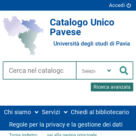
Accedi
Catalogo Unico
Pavese
Università degli studi di Pavia
Cerca su "Catalogo"
Seleziona
la
Cer
tua
biblioteca
Ricerca avanzata
Chi siamo
Servizi
Chiedi al bibliotecario
Regole per la privacy e la gestione dei dati
Torna indietro
vai alla pagina principale