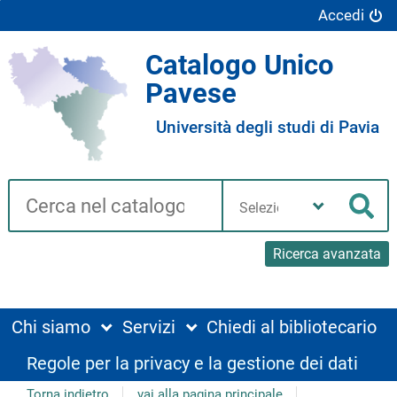
Accedi
Catalogo Unico
Pavese
Università degli studi di Pavia
Cerca su "Catalogo"
Seleziona
la
Cer
tua
biblioteca
Ricerca avanzata
Chi siamo
Servizi
Chiedi al bibliotecario
Regole per la privacy e la gestione dei dati
Torna indietro
vai alla pagina principale