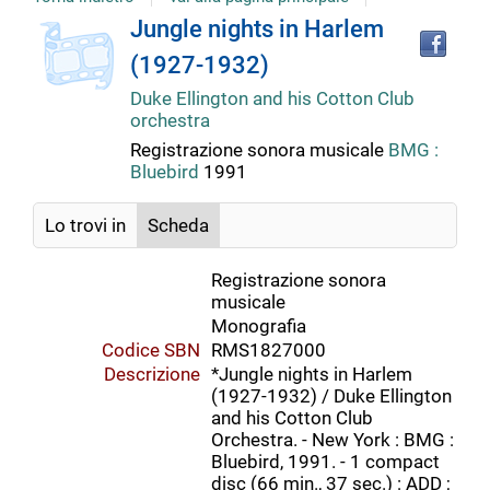
copertina
Tro
Dettaglio
Jungle nights in Harlem
il
(1927-1932)
doc
del
in
Duke Ellington and his Cotton Club
altr
orchestra
riso
documento
Registrazione sonora musicale
BMG :
Bluebird
1991
Lo trovi in
Scheda
Registrazione sonora
musicale
Monografia
Codice SBN
RMS1827000
Descrizione
*Jungle nights in Harlem
(1927-1932) / Duke Ellington
and his Cotton Club
Orchestra. - New York : BMG :
Bluebird, 1991. - 1 compact
disc (66 min., 37 sec.) : ADD ;