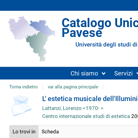
Catalogo Uni
Pavese
Università degli studi di
Chi siamo
Servizi
Torna indietro
vai alla pagina principale
copertina
Dettaglio
L' estetica musicale dell'Illumi
Lattanzi, Lorenzo <1970- >
del
Centro internazionale studi di estetica
20
documento
Lo trovi in
Scheda