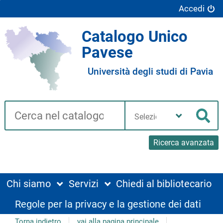
Accedi
Catalogo Unico
Pavese
Università degli studi di Pavia
Cerca su "Catalogo"
Seleziona
la
Cer
tua
biblioteca
Ricerca avanzata
Chi siamo
Servizi
Chiedi al bibliotecario
Regole per la privacy e la gestione dei dati
Torna indietro
vai alla pagina principale