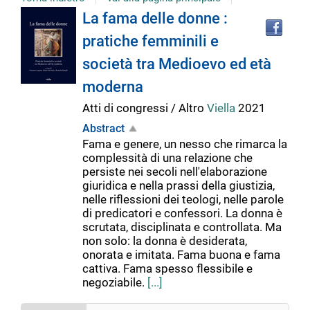
Tro
Dettaglio
La fama delle donne :
il
pratiche femminili e
doc
del
in
società tra Medioevo ed età
altr
riso
moderna
documento
Atti di congressi / Altro
Viella
2021
Abstract
Fama e genere, un nesso che rimarca la
complessità di una relazione che
persiste nei secoli nell'elaborazione
giuridica e nella prassi della giustizia,
nelle riflessioni dei teologi, nelle parole
di predicatori e confessori. La donna è
scrutata, disciplinata e controllata. Ma
non solo: la donna è desiderata,
onorata e imitata. Fama buona e fama
cattiva. Fama spesso flessibile e
negoziabile.
[...]