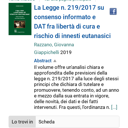
Tro
Dettaglio
La Legge n. 219/2017 su
il
consenso informato e
doc
del
in
DAT fra libertà di cura e
altr
riso
rischio di innesti eutanasici
documento
Razzano, Giovanna
Giappichelli
2019
Abstract
Il volume offre un'analisi chiara e
approfondita delle previsioni della
legge n. 219/2017 alla luce degli stessi
principi che dichiara di tutelare e
promuovere, tenendo conto, ad un anno
e mezzo dalla sua entrata in vigore,
delle novità, dei dati e dei fatti
intervenuti. Fra questi, l'ordinanza n.
[...]
Lo trovi in
Scheda