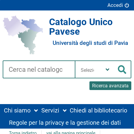
Accedi
Catalogo Unico
Pavese
Università degli studi di Pavia
Cerca su "Catalogo"
Seleziona
la
Cer
tua
biblioteca
Ricerca avanzata
Chi siamo
Servizi
Chiedi al bibliotecario
Regole per la privacy e la gestione dei dati
Torna indietro
vai alla pagina principale