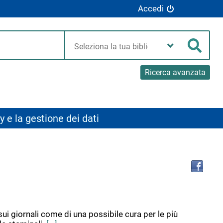
Accedi
Seleziona
la
Cerca
tua
biblioteca
Ricerca avanzata
y e la gestione dei dati
Tro
il
doc
in
altr
riso
 sui giornali come di una possibile cura per le più