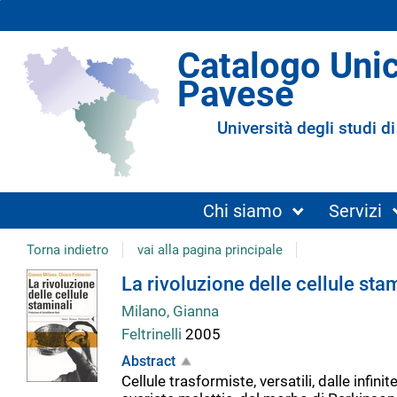
Catalogo Uni
Pavese
Università degli studi di
Chi siamo
Servizi
Torna indietro
vai alla pagina principale
Dettaglio
La rivoluzione delle cellule sta
Milano, Gianna
del
Feltrinelli
2005
Abstract
documento
Cellule trasformiste, versatili, dalle infi