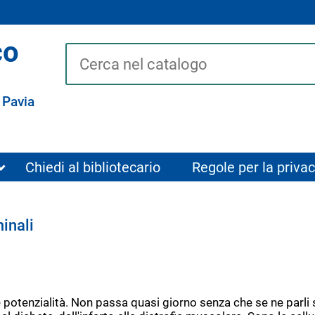
co
Cerca su "Catalogo"
 Pavia
Chiedi al bibliotecario
Regole per la privac
minali
nite potenzialità. Non passa quasi giorno senza che se ne parli