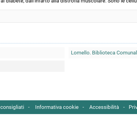
l diabete, dall'infarto alla distrofia muscolare. Sono le cellu
Lomello. Biblioteca Comunale
consigliati
Informativa cookie
Accessibilità
Pri