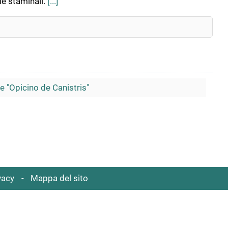
le staminali.
[...]
 "Opicino de Canistris"
vacy
Mappa del sito