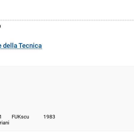
a
e della Tecnica
       FUKscu            1983
riani