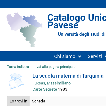
Catalogo Uni
Pavese
Università degli studi di
Chi siamo
Servizi
Torna indietro
vai alla pagina principale
copertina
Dettaglio
La scuola materna di Tarquinia
Fuksas, Massimiliano
del
Carte Segrete
1983
documento
Lo trovi in
Scheda