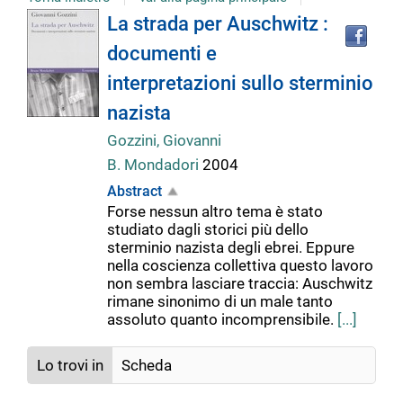
Tro
Dettaglio
La strada per Auschwitz :
il
documenti e
doc
del
in
interpretazioni sullo sterminio
altr
riso
nazista
documento
Gozzini, Giovanni
B. Mondadori
2004
Abstract
Forse nessun altro tema è stato
studiato dagli storici più dello
sterminio nazista degli ebrei. Eppure
nella coscienza collettiva questo lavoro
non sembra lasciare traccia: Auschwitz
rimane sinonimo di un male tanto
assoluto quanto incomprensibile.
[...]
Lo trovi in
Scheda