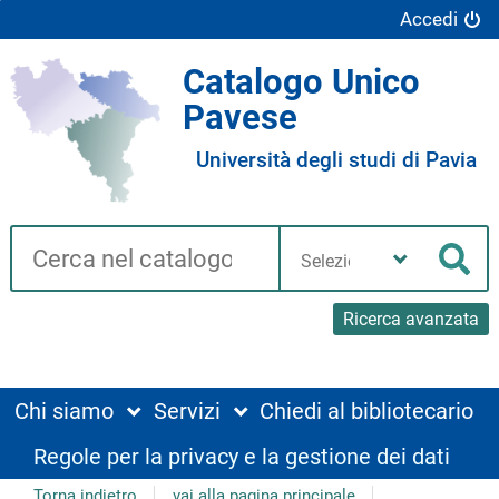
Accedi
Catalogo Unico
Pavese
Università degli studi di Pavia
Cerca su "Catalogo"
Seleziona
la
Cer
tua
biblioteca
Ricerca avanzata
Chi siamo
Servizi
Chiedi al bibliotecario
Regole per la privacy e la gestione dei dati
Torna indietro
vai alla pagina principale