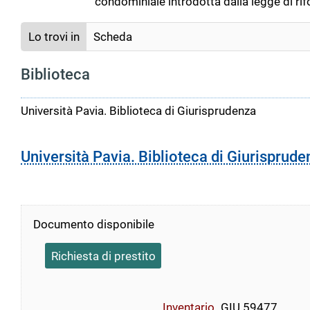
condominiale introdotta dalla legge di r
Lo trovi in
Scheda
Biblioteca
Università Pavia. Biblioteca di Giurisprudenza
Università Pavia. Biblioteca di Giurisprude
Documento disponibile
Richiesta di prestito
Inventario
GIU 59477