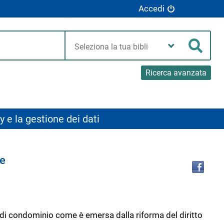
Accedi
Seleziona
la
Cerca
tua
biblioteca
Ricerca avanzata
y e la gestione dei dati
Tro
le
il
doc
in
altr
riso
e di condominio come è emersa dalla riforma del diritto