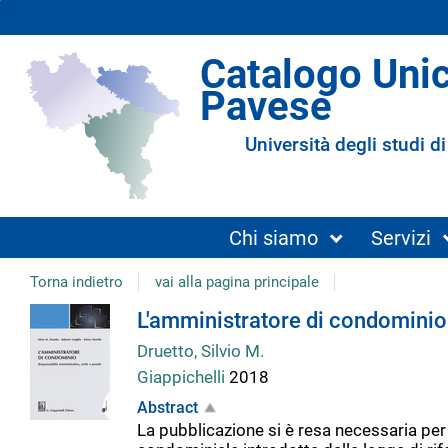
Catalogo Uni
Pavese
Università degli studi di
Chi siamo
Servizi
Torna indietro
vai alla pagina principale
Dettaglio
L'amministratore di condominio 
Druetto, Silvio M.
del
Giappichelli
2018
Abstract
documento
La pubblicazione si è resa necessaria per