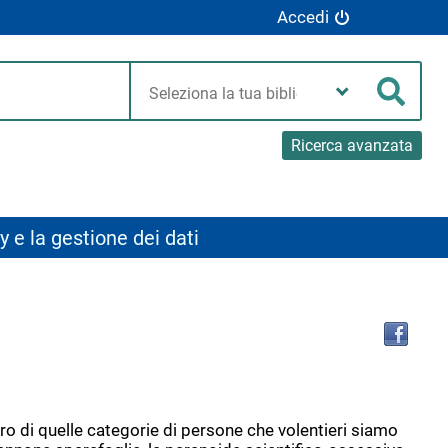
Accedi
Seleziona
la
Cerca
tua
biblioteca
Ricerca avanzata
y e la gestione dei dati
Tro
il
doc
in
altr
riso
ro di quelle categorie di persone che volentieri siamo