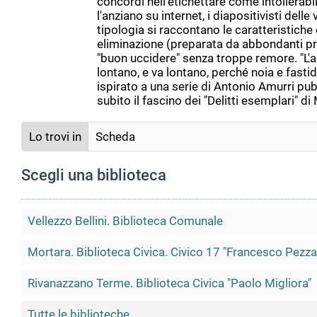
concordi nell'etichettare come intollerabili
l'anziano su internet, i diapositivisti dell
tipologia si raccontano le caratteristiche 
eliminazione (preparata da abbondanti prove
"buon uccidere" senza troppe remore. "L'ar
lontano, e va lontano, perché noia e fastid
ispirato a una serie di Antonio Amurri p
subito il fascino dei "Delitti esemplari" di
Lo trovi in
Scheda
Scegli una biblioteca
Vellezzo Bellini. Biblioteca Comunale
Mortara. Biblioteca Civica. Civico 17 "Francesco Pezza
Rivanazzano Terme. Biblioteca Civica "Paolo Migliora"
Tutte le biblioteche