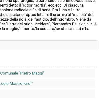
l cannone sparafoglie, la paranoide scientifico-ossessiva,
imenti detto il "Rigor mortis", ecc ecc. Di ciascuna
ione radicale a fin di bene. Fra l'una e l'altra
suscitano raptus letali, e lì si arriva al "mai più" del
ezze della noia, del fastidio, dell'ingombro. Viene da
Per "L'arte del buon uccidere", Piersandro Pallavicini si è
la moglie/il marito/la suocera/se stessi, ecc) e ha
a Comunale "Pietro Maggi"
"Lucio Mastronardi"