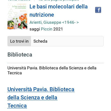
Tro
Dettaglio
Le basi molecolari della
il
nutrizione
doc
del
in
Arienti, Giuseppe <1946- >
altr
saggi
Piccin
2021
riso
documento
Lo trovi in
Scheda
Biblioteca
Università Pavia. Biblioteca della Scienza e della
Tecnica
Università Pavia. Biblioteca
della Scienza e della
Tecnica