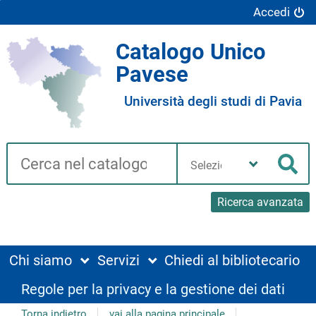
Accedi
Catalogo Unico
Pavese
Università degli studi di Pavia
Cerca su "Catalogo"
Seleziona
la
Cer
tua
biblioteca
Ricerca avanzata
Chi siamo
Servizi
Chiedi al bibliotecario
Regole per la privacy e la gestione dei dati
Torna indietro
vai alla pagina principale