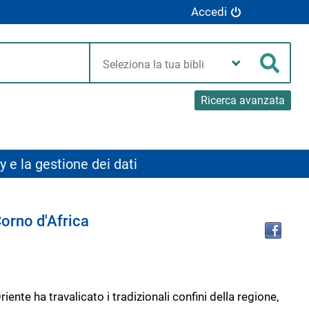
Accedi
Seleziona
la
Cerca
tua
biblioteca
Ricerca avanzata
y e la gestione dei dati
Tro
Corno d'Africa
il
doc
in
altr
riso
ente ha travalicato i tradizionali confini della regione,