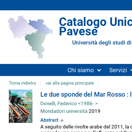
Catalogo Uni
Pavese
Università degli studi di
Chi siamo
Servizi
Torna indietro
vai alla pagina principale
Dettaglio
Le due sponde del Mar Rosso : la
Donelli, Federico <1986- >
del
Mondadori università
2019
Abstract
documento
A seguito delle rivolte arabe del 2011, la 