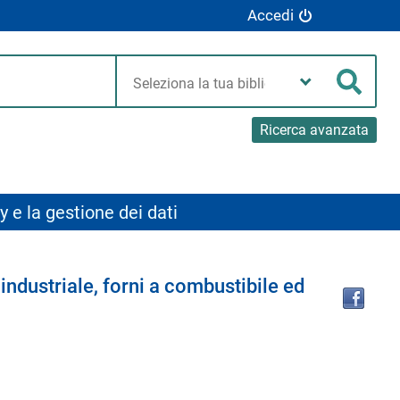
Accedi
Seleziona
la
Cerca
tua
biblioteca
Ricerca avanzata
y e la gestione dei dati
Tro
 industriale, forni a combustibile ed
il
doc
in
altr
riso