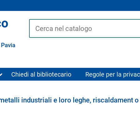
co
Cerca su "Catalogo"
 Pavia
Chiedi al bibliotecario
Regole per la privac
etalli industriali e loro leghe, riscaldament o