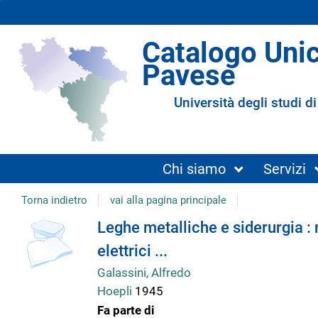
Catalogo Uni
Pavese
Università degli studi di
Chi siamo
Servizi
Torna indietro
vai alla pagina principale
copertina
Dettaglio
Leghe metalliche e siderurgia : m
elettrici ...
del
Galassini, Alfredo
Hoepli
1945
documento
Fa parte di