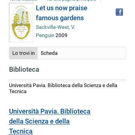
Tro
Dettaglio
Let us now praise
il
famous gardens
doc
del
in
Sackville-West, V.
altr
Penguin
2009
riso
documento
Lo trovi in
Scheda
Biblioteca
Università Pavia. Biblioteca della Scienza e della
Tecnica
Università Pavia. Biblioteca
della Scienza e della
Tecnica