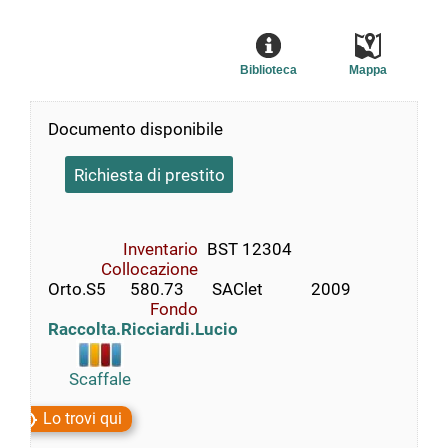
Biblioteca
Mappa
Documento disponibile
Richiesta di prestito
Inventario
BST 12304
Collocazione
Orto.S5      580.73       SAClet            2009
Fondo
Raccolta.Ricciardi.Lucio
Scaffale
Lo trovi qui