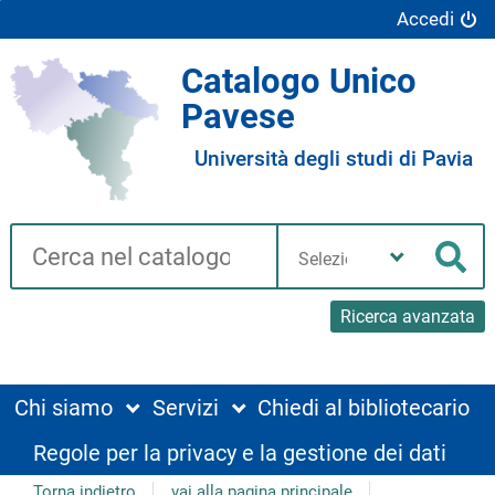
Accedi
Catalogo Unico
Pavese
Università degli studi di Pavia
Cerca su "Catalogo"
Seleziona
la
Cer
tua
biblioteca
Ricerca avanzata
Chi siamo
Servizi
Chiedi al bibliotecario
Regole per la privacy e la gestione dei dati
Torna indietro
vai alla pagina principale