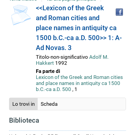
Tro
Dettaglio
<<Lexicon of the Greek
il
and Roman cities and
doc
del
in
place names in antiquity ca
altr
riso
1500 b.C.-ca a.D. 500>> 1: A-
documento
Ad Novas. 3
Titolo-non-significativo
Adolf M.
Hakkert
1992
Fa parte di
Lexicon of the Greek and Roman cities
and place names in antiquity ca 1500
b.C.-ca a.D. 500
, 1
Lo trovi in
Scheda
Biblioteca