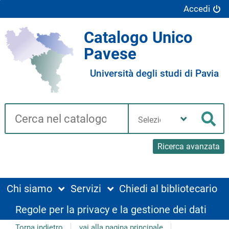
Accedi
Catalogo Unico
Pavese
Università degli studi di Pavia
Cerca su "Catalogo"
Seleziona
la
Cer
tua
biblioteca
Ricerca avanzata
Chi siamo
Servizi
Chiedi al bibliotecario
Regole per la privacy e la gestione dei dati
Torna indietro
vai alla pagina principale