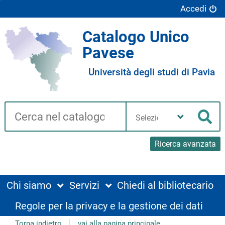
Accedi
Catalogo Unico
Pavese
Università degli studi di Pavia
Cerca su "Catalogo"
Seleziona
la
Cer
tua
biblioteca
Ricerca avanzata
Chi siamo
Servizi
Chiedi al bibliotecario
Regole per la privacy e la gestione dei dati
Torna indietro
vai alla pagina principale