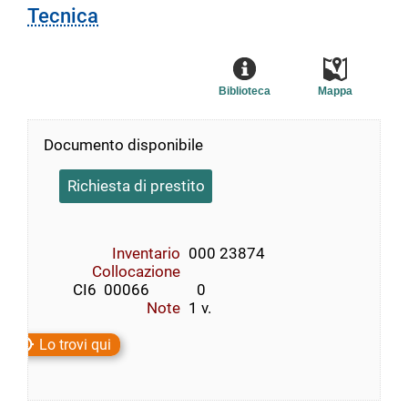
Tecnica
Biblioteca
Mappa
Documento disponibile
Richiesta di prestito
Inventario
000 23874
Collocazione
        CI6  00066             0
Note
1 v.
Lo trovi qui