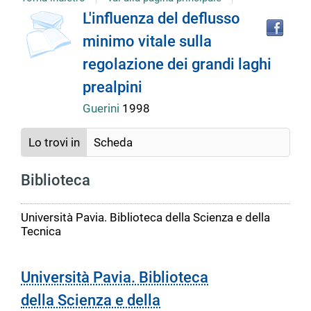
Tro
Dettaglio
L'influenza del deflusso
il
minimo vitale sulla
doc
del
in
regolazione dei grandi laghi
altr
riso
prealpini
documento
Guerini
1998
Lo trovi in
Scheda
Biblioteca
Università Pavia. Biblioteca della Scienza e della
Tecnica
Università Pavia. Biblioteca
della Scienza e della