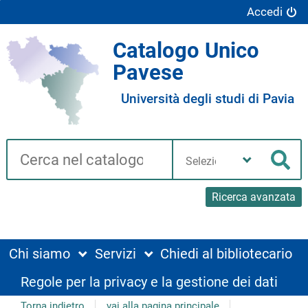
Accedi
Catalogo Unico
Pavese
Università degli studi di Pavia
Cerca su "Catalogo"
Seleziona
la
Cer
tua
biblioteca
Ricerca avanzata
Chi siamo
Servizi
Chiedi al bibliotecario
Regole per la privacy e la gestione dei dati
Torna indietro
vai alla pagina principale