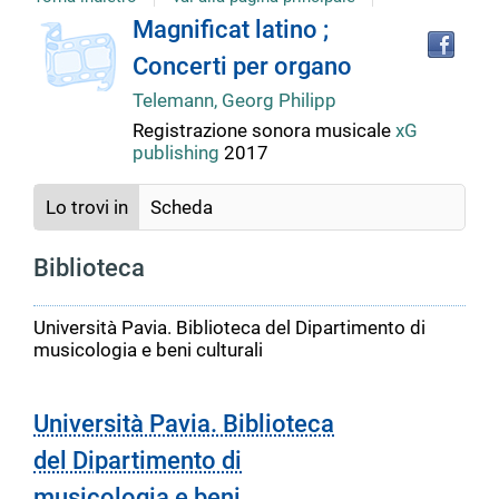
copertina
Tro
Dettaglio
Magnificat latino ;
il
Concerti per organo
doc
del
in
Telemann, Georg Philipp
altr
Registrazione sonora musicale
xG
riso
documento
publishing
2017
Lo trovi in
Scheda
Biblioteca
Università Pavia. Biblioteca del Dipartimento di
musicologia e beni culturali
Università Pavia. Biblioteca
del Dipartimento di
musicologia e beni