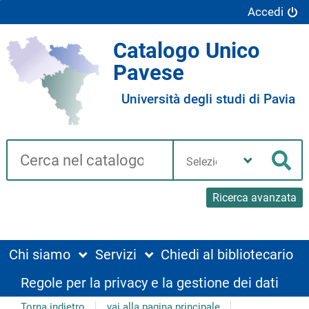
Accedi
Catalogo Unico
Pavese
Università degli studi di Pavia
Cerca su "Catalogo"
Seleziona
la
Cer
tua
biblioteca
Ricerca avanzata
Chi siamo
Servizi
Chiedi al bibliotecario
Regole per la privacy e la gestione dei dati
Torna indietro
vai alla pagina principale