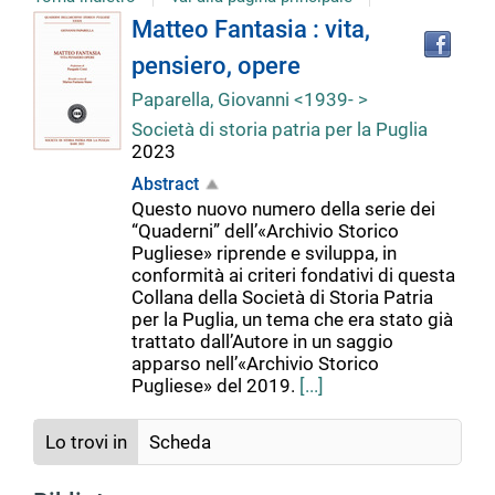
Tro
Dettaglio
Matteo Fantasia : vita,
il
pensiero, opere
doc
del
in
Paparella, Giovanni <1939- >
altr
Società di storia patria per la Puglia
riso
documento
2023
Abstract
Questo nuovo numero della serie dei
“Quaderni” dell’«Archivio Storico
Pugliese» riprende e sviluppa, in
conformità ai criteri fondativi di questa
Collana della Società di Storia Patria
per la Puglia, un tema che era stato già
trattato dall’Autore in un saggio
apparso nell’«Archivio Storico
Pugliese» del 2019.
[...]
Lo trovi in
Scheda