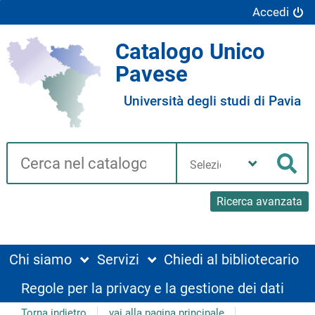
Accedi
Catalogo Unico
Pavese
Università degli studi di Pavia
Cerca su "Catalogo"
Seleziona
la
Cer
tua
biblioteca
Ricerca avanzata
Chi siamo
Servizi
Chiedi al bibliotecario
Regole per la privacy e la gestione dei dati
Torna indietro
vai alla pagina principale