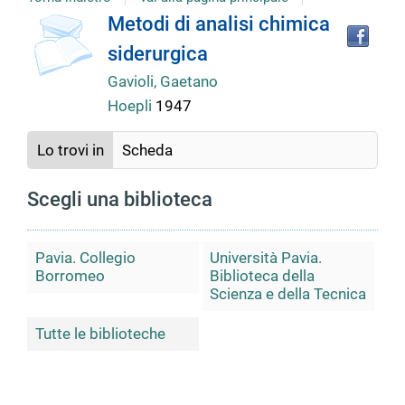
copertina
Tro
Dettaglio
Metodi di analisi chimica
il
siderurgica
doc
del
in
Gavioli, Gaetano
altr
Hoepli
1947
riso
documento
Lo trovi in
Scheda
Scegli una biblioteca
Pavia. Collegio
Università Pavia.
Borromeo
Biblioteca della
Scienza e della Tecnica
Tutte le biblioteche