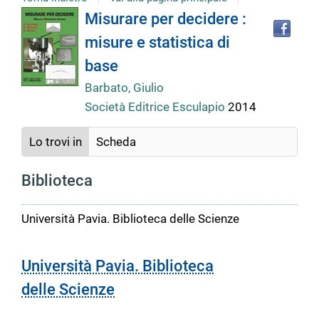
Tro
Dettaglio
Misurare per decidere :
il
misure e statistica di
doc
del
in
base
altr
riso
Barbato, Giulio
documento
Società Editrice Esculapio
2014
Lo trovi in
Scheda
Biblioteca
Università Pavia. Biblioteca delle Scienze
Università Pavia. Biblioteca
delle Scienze