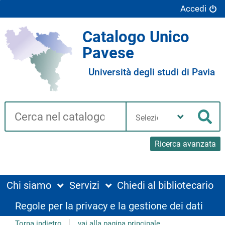
Accedi
Catalogo Unico
Pavese
Università degli studi di Pavia
Cerca su "Catalogo"
Seleziona
la
Cer
tua
biblioteca
Ricerca avanzata
Chi siamo
Servizi
Chiedi al bibliotecario
Regole per la privacy e la gestione dei dati
Torna indietro
vai alla pagina principale