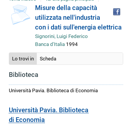
copertina
Tro
Dettaglio
Misure della capacità
il
utilizzata nell'industria
doc
del
in
con i dati sull'energia elettrica
altr
riso
Signorini, Luigi Federico
documento
Banca d'Italia
1994
Lo trovi in
Scheda
Biblioteca
Università Pavia. Biblioteca di Economia
Università Pavia. Biblioteca
di Economia