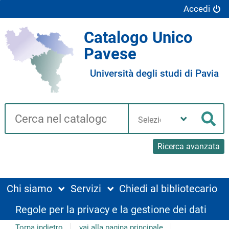
Accedi
Catalogo Unico
Pavese
Università degli studi di Pavia
Cerca su "Catalogo"
Seleziona
la
Cer
tua
biblioteca
Ricerca avanzata
Chi siamo
Servizi
Chiedi al bibliotecario
Regole per la privacy e la gestione dei dati
Torna indietro
vai alla pagina principale