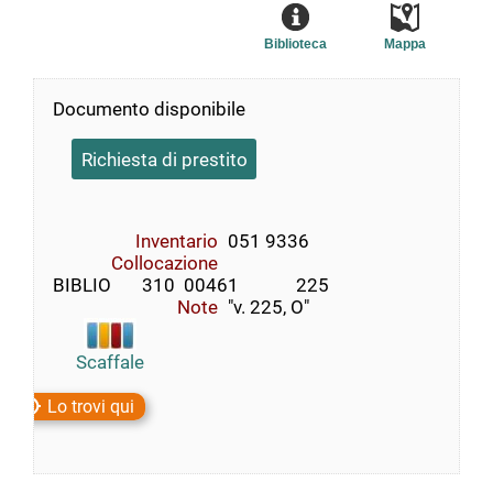
Biblioteca
Mappa
Documento disponibile
Richiesta di prestito
Inventario
051 9336
Collocazione
BIBLIO       310  00461             225
Note
"v. 225, O"
Scaffale
Lo trovi qui