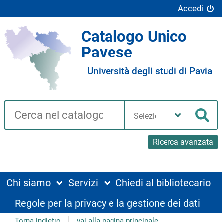
Accedi
Catalogo Unico
Pavese
Università degli studi di Pavia
Cerca su "Catalogo"
Seleziona
la
Cer
tua
biblioteca
Ricerca avanzata
Chi siamo
Servizi
Chiedi al bibliotecario
Regole per la privacy e la gestione dei dati
Torna indietro
vai alla pagina principale