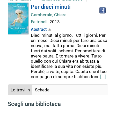
Tro
Dettaglio
Per dieci minuti
il
Gamberale, Chiara
doc
del
in
Feltrinelli
2013
altr
Abstract
riso
documento
Dieci minuti al giorno. Tutti i giorni. Per
un mese. Dieci minuti per fare una cosa
nuova, mai fatta prima. Dieci minuti
fuori dai soliti schemi. Per smettere di
avere paura. E tornare a vivere. Tutto
quello con cui Chiara era abituata a
identificare la sua vita non esiste più.
Perché, a volte, capita. Capita che il tuo
compagno di sempre ti abbandoni.
[...]
Lo trovi in
Scheda
Scegli una biblioteca