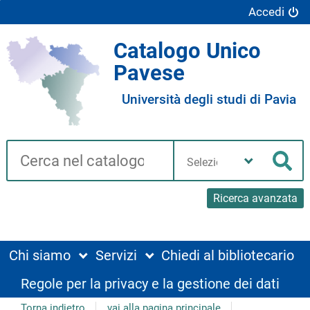
Accedi
Catalogo Unico
Pavese
Università degli studi di Pavia
Cerca su "Catalogo"
Seleziona
la
Cer
tua
biblioteca
Ricerca avanzata
Chi siamo
Servizi
Chiedi al bibliotecario
Regole per la privacy e la gestione dei dati
Torna indietro
vai alla pagina principale