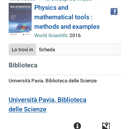
Tro
Dettaglio
Physics and
il
mathematical tools :
doc
del
in
methods and examples
altr
riso
World Scientific
2016
documento
Lo trovi in
Scheda
Biblioteca
Università Pavia. Biblioteca delle Scienze
Università Pavia. Biblioteca
delle Scienze