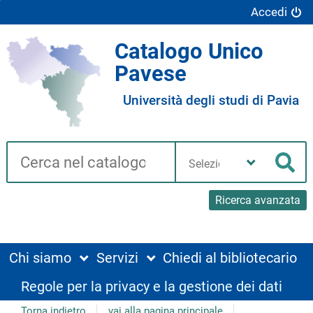
Accedi
Catalogo Unico
Pavese
Università degli studi di Pavia
Cerca su "Catalogo"
Seleziona
la
Cer
tua
biblioteca
Ricerca avanzata
Chi siamo
Servizi
Chiedi al bibliotecario
Regole per la privacy e la gestione dei dati
Torna indietro
vai alla pagina principale