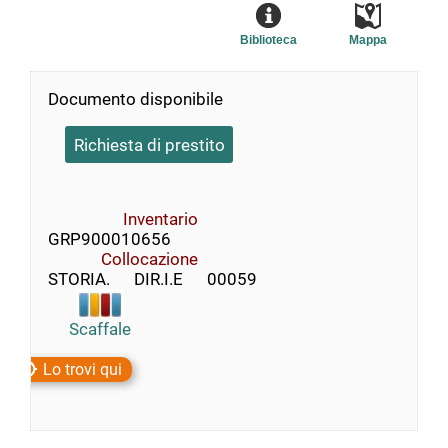
Biblioteca
Mappa
Documento disponibile
Richiesta di prestito
Inventario
GRP900010656
Collocazione
STORIA.      DIR.I.E      00059
Scaffale
Lo trovi qui