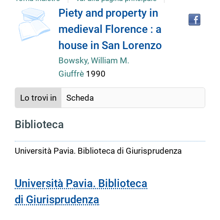
Tro
Dettaglio
Piety and property in
il
medieval Florence : a
doc
del
in
house in San Lorenzo
altr
riso
Bowsky, William M.
documento
Giuffrè
1990
Lo trovi in
Scheda
Biblioteca
Università Pavia. Biblioteca di Giurisprudenza
Università Pavia. Biblioteca
di Giurisprudenza