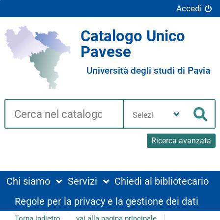
Accedi
Catalogo Unico
Pavese
Università degli studi di Pavia
Cerca su "Catalogo"
Seleziona
la
Cer
tua
biblioteca
Ricerca avanzata
Chi siamo
Servizi
Chiedi al bibliotecario
Regole per la privacy e la gestione dei dati
Torna indietro
vai alla pagina principale