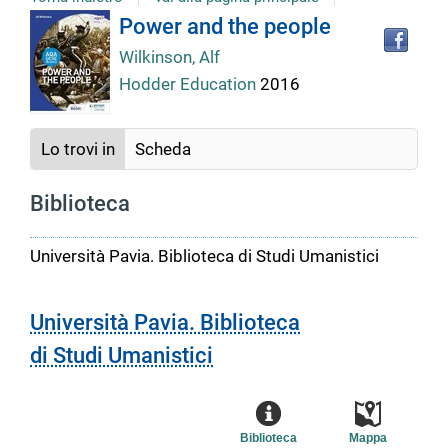
Tro
Dettaglio
Power and the people
il
Wilkinson, Alf
doc
del
in
Hodder Education
2016
altr
riso
documento
Lo trovi in
Scheda
Biblioteca
Università Pavia. Biblioteca di Studi Umanistici
Università Pavia. Biblioteca
di Studi Umanistici
Biblioteca
Mappa