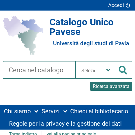
Accedi
Catalogo Unico
Pavese
Università degli studi di Pavia
Cerca su "Catalogo"
Seleziona
la
Cer
tua
biblioteca
Ricerca avanzata
Chi siamo
Servizi
Chiedi al bibliotecario
Regole per la privacy e la gestione dei dati
Torna indietro
vai alla pagina principale