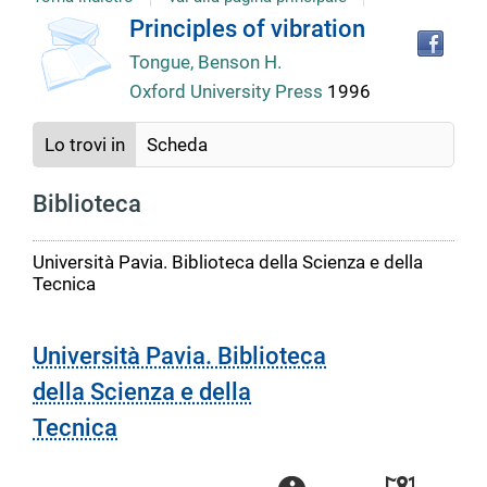
Tro
Dettaglio
Principles of vibration
il
Tongue, Benson H.
doc
del
in
Oxford University Press
1996
altr
riso
documento
Lo trovi in
Scheda
Biblioteca
Università Pavia. Biblioteca della Scienza e della
Tecnica
Università Pavia. Biblioteca
della Scienza e della
Tecnica