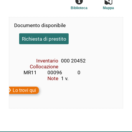
Biblioteca
Mappa
Documento disponibile
Richiesta di prestito
Inventario
000 20452
Collocazione
        MR11         00096             0
Note
1 v.
Lo trovi qui