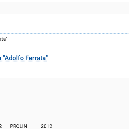
ata"
a "Adolfo Ferrata"
       PROLIN            2012