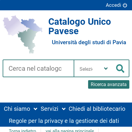
Accedi
Catalogo Unico
Pavese
Università degli studi di Pavia
Cerca su "Catalogo"
Seleziona
la
Cer
tua
biblioteca
Ricerca avanzata
Chi siamo
Servizi
Chiedi al bibliotecario
Regole per la privacy e la gestione dei dati
Torna indietro
vai alla pagina principale