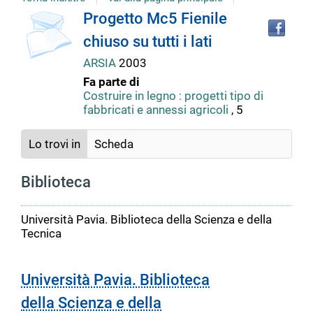
copertina
Tro
Dettaglio
Progetto Mc5 Fienile
il
chiuso su tutti i lati
doc
del
in
ARSIA
2003
altr
Fa parte di
riso
documento
Costruire in legno : progetti tipo di
fabbricati e annessi agricoli
, 5
Lo trovi in
Scheda
Biblioteca
Università Pavia. Biblioteca della Scienza e della
Tecnica
Università Pavia. Biblioteca
della Scienza e della