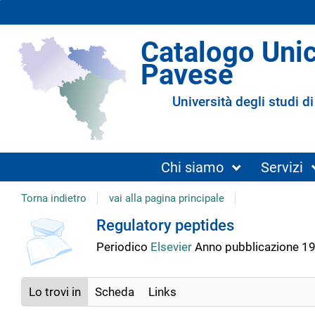
Catalogo Uni
Pavese
Università degli studi di
Chi siamo
Servizi
Torna indietro
vai alla pagina principale
copertina
Dettaglio
Regulatory peptides
Periodico
Elsevier
Anno pubblicazione 1
del
Lo trovi in
Scheda
Links
documento