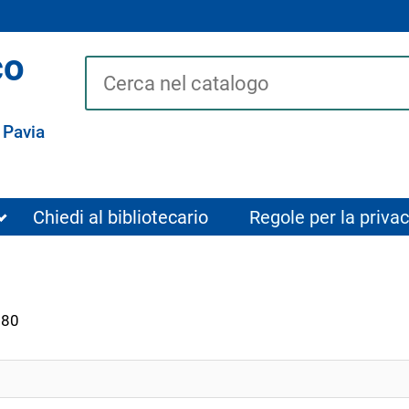
co
Cerca su "Catalogo"
 Pavia
Chiedi al bibliotecario
Regole per la privac
980