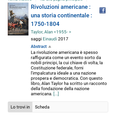
Tro
Dettaglio
Rivoluzioni americane :
il
una storia continentale :
doc
del
in
1750-1804
altr
riso
Taylor, Alan <1955- >
documento
saggi
Einaudi
2017
Abstract
La rivoluzione americana è spesso
raffigurata come un evento sorto da
nobili principi, la cui chiave di volta, la
Costituzione federale, forni
l'impalcatura ideale a una nazione
prospera e democratica. Con questo
libro, Alan Taylor ha scritto un racconto
della fondazione della nazione
americana.
[...]
Lo trovi in
Scheda