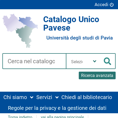
Accedi
Catalogo Unico
Pavese
Università degli studi di Pavia
Cerca su "Catalogo"
Seleziona
la
Cer
tua
biblioteca
Ricerca avanzata
Chi siamo
Servizi
Chiedi al bibliotecario
Regole per la privacy e la gestione dei dati
Torna indietro
vai alla pagina principale