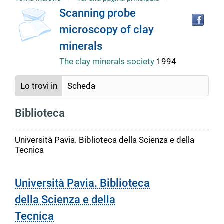
Tro
Dettaglio
Scanning probe
il
microscopy of clay
doc
del
in
minerals
altr
riso
The clay minerals society
1994
documento
Lo trovi in
Scheda
Biblioteca
Università Pavia. Biblioteca della Scienza e della
Tecnica
Università Pavia. Biblioteca
della Scienza e della
Tecnica