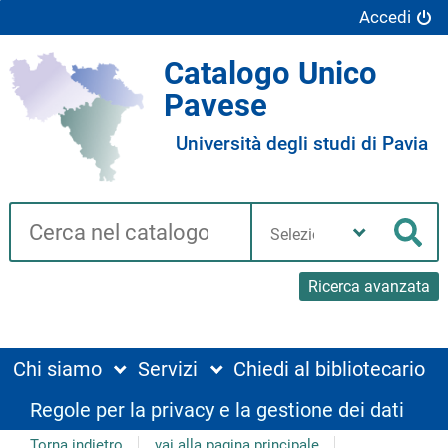
Accedi
Catalogo Unico
Pavese
Università degli studi di Pavia
Cerca su "Catalogo"
Seleziona
la
Cer
tua
biblioteca
Ricerca avanzata
Chi siamo
Servizi
Chiedi al bibliotecario
Regole per la privacy e la gestione dei dati
Torna indietro
vai alla pagina principale