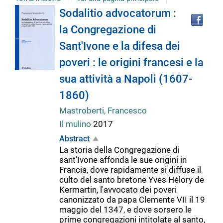
Tro
Dettaglio
Sodalitio advocatorum :
il
la Congregazione di
doc
del
in
Sant'Ivone e la difesa dei
altr
riso
poveri : le origini francesi e la
documento
sua attività a Napoli (1607-
1860)
Mastroberti, Francesco
Il mulino
2017
Abstract
La storia della Congregazione di
sant'Ivone affonda le sue origini in
Francia, dove rapidamente si diffuse il
culto del santo bretone Yves Hélory de
Kermartin, l'avvocato dei poveri
canonizzato da papa Clemente VII il 19
maggio del 1347, e dove sorsero le
prime congregazioni intitolate al santo,