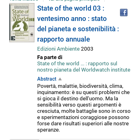
Tro
Dettaglio
State of the world 03 :
il
ventesimo anno : stato
doc
del
in
del pianeta e sostenibilità :
altr
riso
rapporto annuale
documento
Edizioni Ambiente
2003
Fa parte di
State of the world ... : rapporto sul
nostro pianeta del Worldwatch institute
Abstract
Povertà, malattie, biodiversità, clima,
inquinamento: è su questi problemi che
si gioca il destino dell'uomo. Ma la
sensibilità verso questi argomenti è
cresciuta, molte battaglie sono in corso
e sperimentazioni coraggiose possono
forse dare risultati superiori alle nostre
speranze.