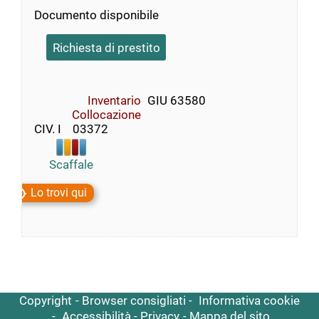
Documento disponibile
Richiesta di prestito
Inventario
GIU 63580
Collocazione
CIV. I    03372
Scaffale
Lo trovi qui
Copyright
Browser consigliati
Informativa cookie
Accessibilità
Privacy
Mappa del sito