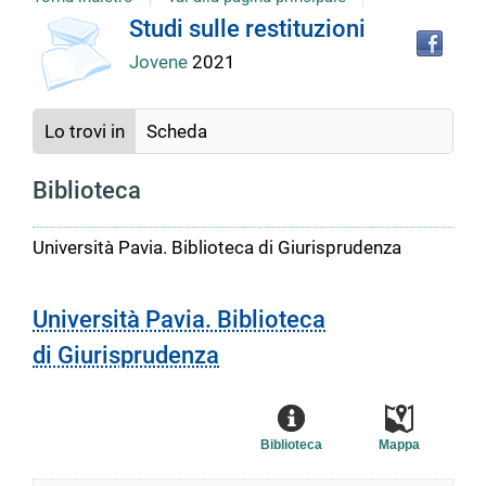
Tro
Dettaglio
Studi sulle restituzioni
il
Jovene
2021
doc
del
in
altr
riso
Lo trovi in
Scheda
documento
Biblioteca
Università Pavia. Biblioteca di Giurisprudenza
Università Pavia. Biblioteca
di Giurisprudenza
Biblioteca
Mappa