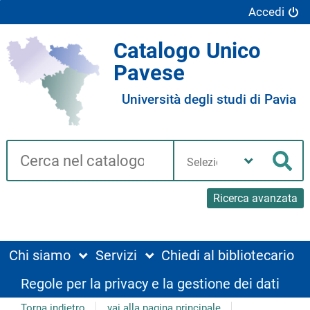
Accedi
Catalogo Unico
Pavese
Università degli studi di Pavia
Cerca su "Catalogo"
Seleziona
la
Cer
tua
biblioteca
Ricerca avanzata
Chi siamo
Servizi
Chiedi al bibliotecario
Regole per la privacy e la gestione dei dati
Torna indietro
vai alla pagina principale